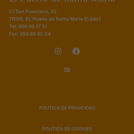
C/ San Francisco, 32
11500, EL Puerto de Santa María (Cádiz)
Tel: 956 85 17 51
Fax: 956 85 92 04
I
F
n
a
s
c
t
e
a
b
g
o
r
o
a
k
m
POLÍTICA DE PRIVACIDAD
POLÍTICA DE COOKIES