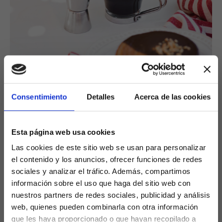
Consentimiento
Detalles
Acerca de las cookies
Esta página web usa cookies
El Divorciado
BIENVENIDO
Las cookies de este sitio web se usan para personalizar
el contenido y los anuncios, ofrecer funciones de redes
Café Espresso y Ponche Caballero
Debes tener 18 años para
sociales y analizar el tráfico. Además, compartimos
entrar en esta web.
información sobre el uso que haga del sitio web con
nuestros partners de redes sociales, publicidad y análisis
web, quienes pueden combinarla con otra información
Ingredientes
que les haya proporcionado o que hayan recopilado a