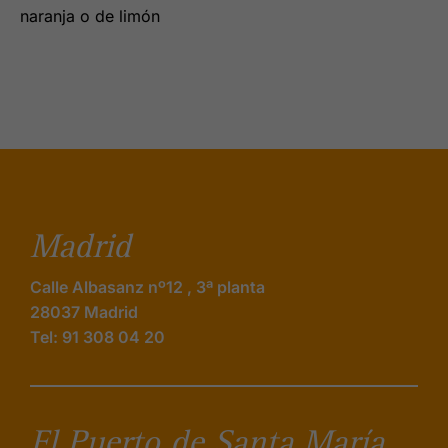
naranja o de limón
Madrid
Calle Albasanz nº12 , 3ª planta
28037 Madrid
Tel: 91 308 04 20
El Puerto de Santa María