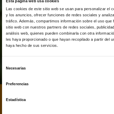
Esta página web usa cookies
BIENVENIDO
Las cookies de este sitio web se usan para personalizar el c
y los anuncios, ofrecer funciones de redes sociales y analiza
Debes tener 18 años para
tráfico. Además, compartimos información sobre el uso que 
entrar en esta web.
sitio web con nuestros partners de redes sociales, publicida
análisis web, quienes pueden combinarla con otra informaci
les haya proporcionado o que hayan recopilado a partir del 
haya hecho de sus servicios.
SI
NO
Al entrar en este sitio aceptas
Selección
las condiciones de uso y la
Necesarias
de
política de privacidad.
consentimiento
Preferencias
cata
Disfruta un consumo
NOTA DE
responsable (25º). Compartir
Estadística
solo con mayores de edad (+18)
Ponche Caballero es único, el genuino licor