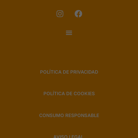
I
F
n
a
s
c
t
e
a
b
g
o
r
o
a
k
m
POLÍTICA DE PRIVACIDAD
POLÍTICA DE COOKIES
CONSUMO RESPONSABLE
AVISO LEGAL